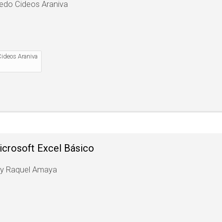
redo Cideos Araniva
Cideos Araniva
crosoft Excel Básico
lsy Raquel Amaya