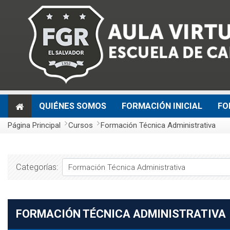
Salta al contenido principal
QUIÉNES SOMOS
FORMACIÓN INICIAL
FO
Página Principal
Cursos
Formación Técnica Administrativa
Categorías:
FORMACIÓN TÉCNICA ADMINISTRATIVA