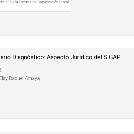
lo 02 De la Escuela de Capacitación Fiscal
rio Diagnóstico: Aspecto Jurídico del SIGAP
5
 Elsy Raquel Amaya