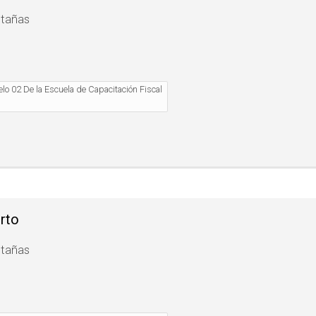
stañas
lo 02 De la Escuela de Capacitación Fiscal
rto
stañas