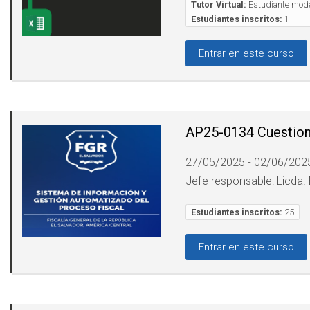
Tutor Virtual:
Estudiante mode
Estudiantes inscritos:
1
Entrar en este curso
AP25-0134 Cuestiona
27/05/2025 - 02/06/202
Jefe responsable: Licda.
Estudiantes inscritos:
25
Entrar en este curso